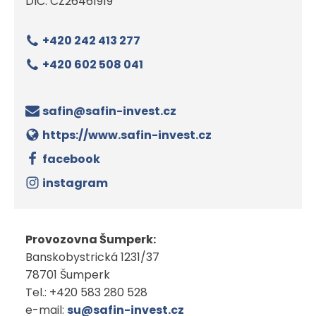
DIČ: CZ26461919
+420 242 413 277
+420 602 508 041
safin@safin-invest.cz
https://www.safin-invest.cz
facebook
instagram
Provozovna Šumperk:
Banskobystrická 1231/37
78701 Šumperk
Tel.: +420 583 280 528
e-mail:
su@safin-invest.cz