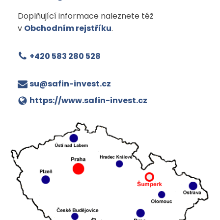
Doplňující informace naleznete též
v
Obchodním rejstříku
.
+420 583 280 528
su@safin-invest.cz
https://www.safin-invest.cz