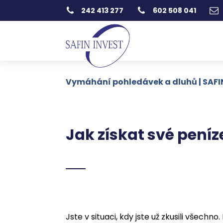
242 413 277
602 508 041
Vymáhání pohledávek a dluhů | SAFIN 
Jak získat své peníz
Jste v situaci, kdy jste už zkusili všech