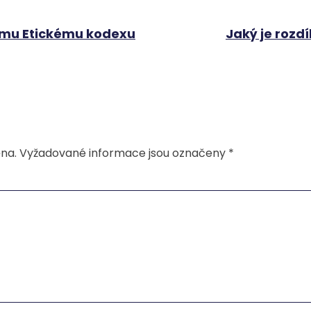
ému Etickému kodexu
Jaký je roz
na.
Vyžadované informace jsou označeny
*