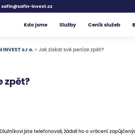
safin@safin-invest.cz
Kdo jsme
Služby
Ceník služeb
INVEST s.r.o.
>
Jak získat své peníze zpět?
e zpět?
no. Dlužníkovi jste telefonovali, žádali ho o vrácení zapůj