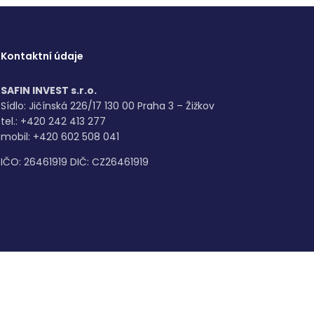
Kontaktní údaje
SAFIN INVEST s.r.o.
Sídlo: Jičínská 226/17 130 00 Praha 3 – Žižkov
tel.: +420 242 413 277
mobil: +420 602 508 041
IČO: 26461919 DIČ: CZ26461919
Tvorba a správa webů -
Softmedia.cz