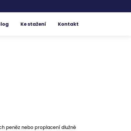
Blog
Ke stažení
Kontakt
čených peněz nebo proplacení dlužné