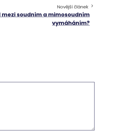
Novější článek
díl mezi soudním a mimosoudním
vymáháním?