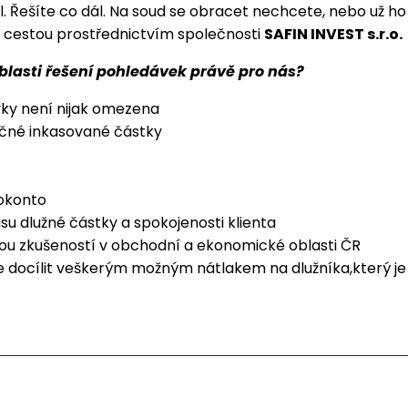
til. Řešíte co dál. Na soud se obracet nechcete, nebo už 
 cestou prostřednictvím společnosti
SAFIN INVEST s.r.o.
oblasti řešení pohledávek právě pro nás?
vky není nijak omezena
ečné inkasované částky
okonto
u dlužné částky a spokojenosti klienta
ou zkušeností v obchodní a ekonomické oblasti ČR
e docílit veškerým možným nátlakem na dlužníka,který j