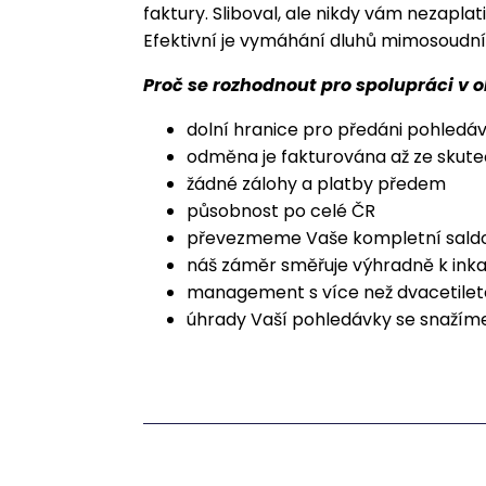
faktury. Sliboval, ale nikdy vám nezapla
Efektivní je vymáhání dluhů mimosoudní
Proč se rozhodnout pro spolupráci v 
dolní hranice pro předáni pohledá
odměna je fakturována až ze skut
žádné zálohy a platby předem
působnost po celé ČR
převezmeme Vaše kompletní sald
náš záměr směřuje výhradně k inkas
management s více než dvacetilet
úhrady Vaší pohledávky se snažím